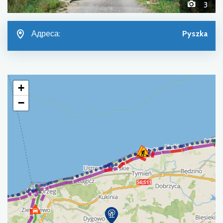
3
Адреса:
Pyszka
+
−