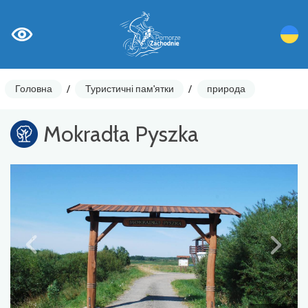
Головна
/
Туристичні пам'ятки
/
природа
Mokradła Pyszka