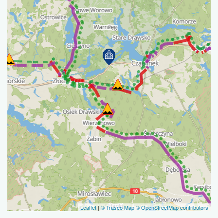
Leaflet
|
© Traseo Map
© OpenStreetMap contributors