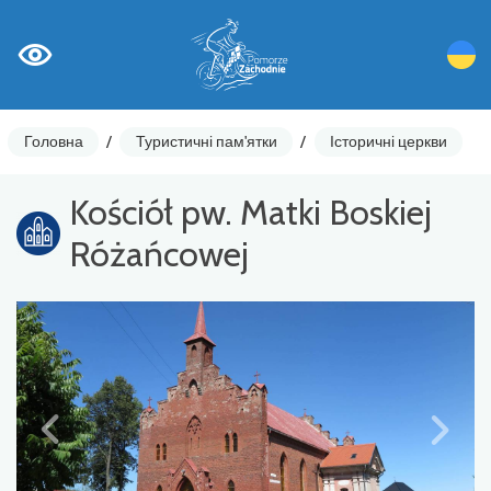
Головна
/
Туристичні пам'ятки
/
Історичні церкви
Kościół pw. Matki Boskiej
Różańcowej