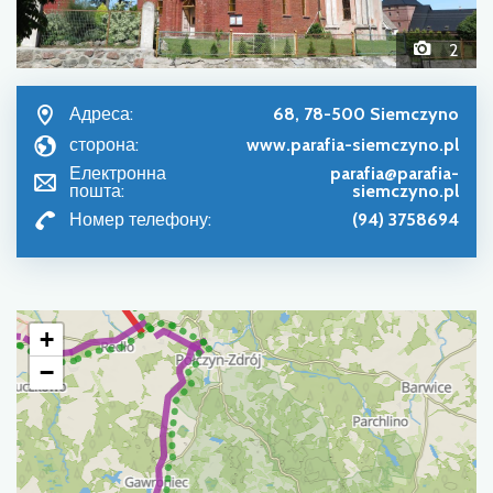
2
Адреса:
68, 78-500 Siemczyno
сторона:
www.parafia-siemczyno.pl
Електронна
parafia@parafia-
пошта:
siemczyno.pl
Номер телефону:
(94) 3758694
+
−