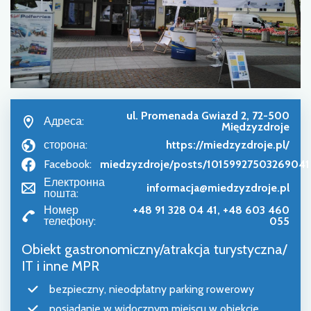
ul. Promenada Gwiazd 2, 72-500
Адреса:
Międzyzdroje
сторона:
https://miedzyzdroje.pl/
Facebook:
miedzyzdroje/posts/10159927503269041
Електронна
informacja@miedzyzdroje.pl
пошта:
Номер
+48 91 328 04 41, +48 603 460
телефону:
055
Obiekt gastronomiczny/atrakcja turystyczna/
IT i inne MPR
bezpieczny, nieodpłatny parking rowerowy
posiadanie w widocznym miejscu w obiekcie