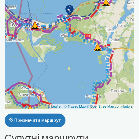
Leaflet
|
© Traseo Map
© OpenStreetMap contributors
Призначити маршрут
Супутні маршрути