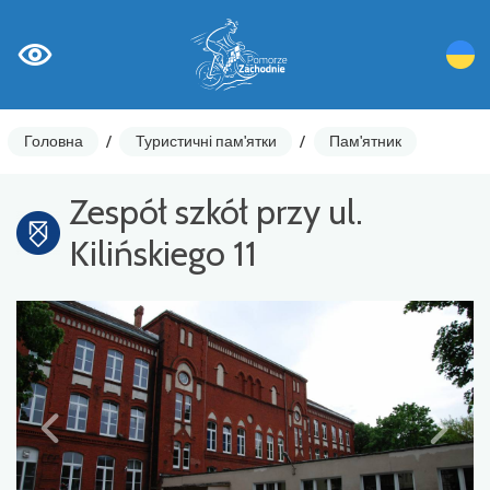
Головна
/
Туристичні пам'ятки
/
Пам'ятник
Zespół szkół przy ul.
Kilińskiego 11