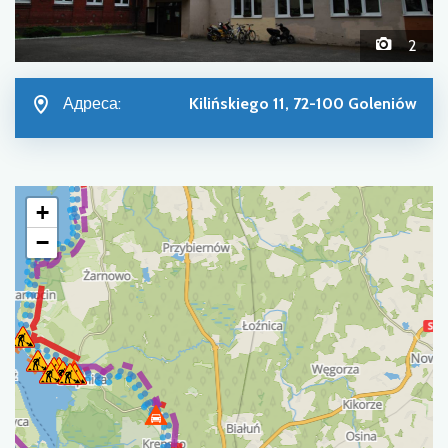
2
Адреса:
Kilińskiego 11, 72-100 Goleniów
+
−