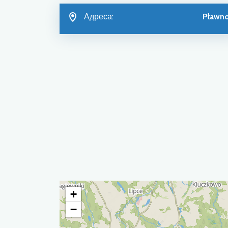
Адреса:
Pławn
+
−