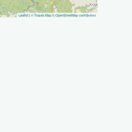
Leaflet
|
© Traseo Map
© OpenStreetMap contributors