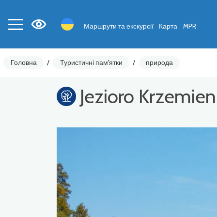
Маршрути та екскурсії
Карта
MPR
Головна
/
Туристичні пам'ятки
/
природа
Jezioro Krzemie