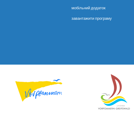
мобільний додаток
завантажити програму