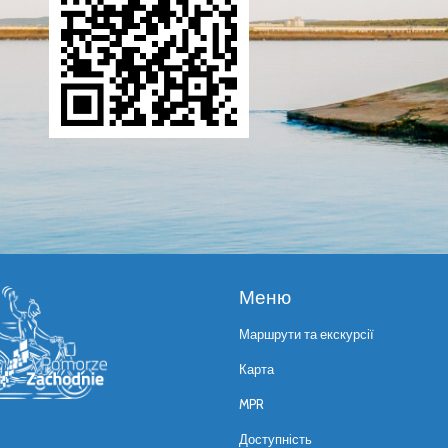
Меню
Маршрути та екскурсії
Карта
MPR
Доступність