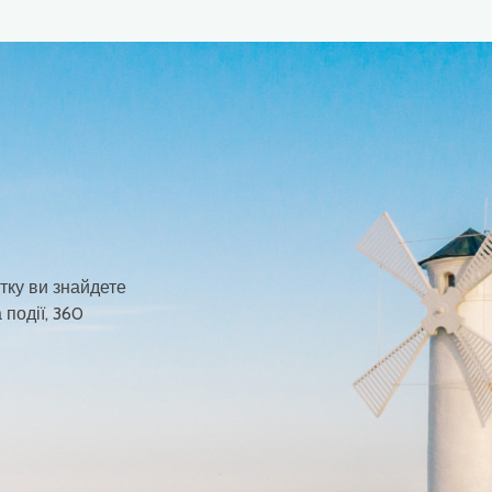
тку ви знайдете
 події, 360