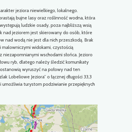
rakter jeziora niewielkiego, lokalnego.
rastają bujne lasy oraz roślinność wodna, która
 występują ludzkie osady, poza najbliższą wsią
 nad jeziorem jest skierowany do osób, które
nów nad wodą nie jest dla nich przeszkodą. Brak
i malowniczymi widokami, czystością
 niezapomnianymi wschodami słońca. Jezioro
owu ryb, dlatego należy śledzić komunikaty
postanowią wyruszyć na połowy nad ten
lak Lobeliowe Jeziora” o łącznej długości 33,3
 i umożliwia turystom podziwianie przepięknych