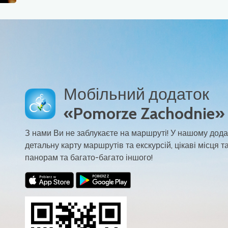
Мобільний додаток
«Pomorze Zachodnie»
З нами Ви не заблукаєте на маршруті! У нашому дода
детальну карту маршрутів та екскурсій, цікаві місця та
панорам та багато-багато іншого!