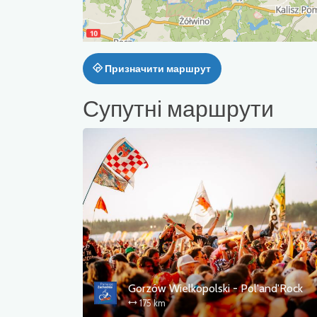
Призначити маршрут
Супутні маршрути
Gorzów Wielkopolski - Pol'and'Rock
175 km