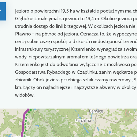
o
Jezioro o powierzchni 19,5 ha w kształcie podłużnym ma cha
Głębokość maksymalna jeziora to 18,4 m. Okolice jeziora po
utrudnia dostęp do linii brzegowej. W okolicach jeziora nie
Pławno - na północ od jeziora. Oznacza to, że wypoczynek
cenią sobie ciszę i spokój, a dzikość i niedostępność tere
infrastruktury turystycznej Krzemienko wynagradza swoim
wody, niepowtarzalnym aromatem leśnego powietrza oraz
Krzemienko jest do odwołania wyłączone z możliwości poł
Gospodarstwa Rybackiego w Czaplinku, zanim wędkarze 
zbiornik. Obok jeziora przebiega szlak czarny rowerowy „Sz
km. Łączy on najładniejsze i najczystsze akweny w okolicy
widoków.