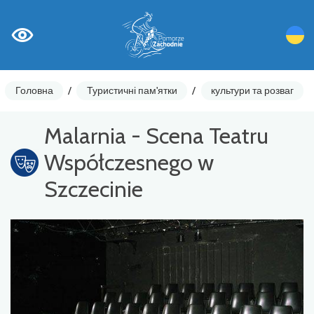
Головна
/
Туристичні пам'ятки
/
культури та розваг
Malarnia - Scena Teatru
Współczesnego w
Szczecinie