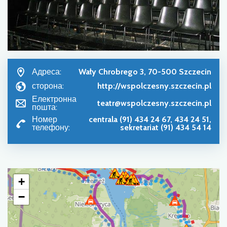
Адреса:
Wały Chrobrego 3, 70-500 Szczecin
сторона:
http://wspolczesny.szczecin.pl
Електронна
teatr@wspolczesny.szczecin.pl
пошта:
Номер
centrala (91) 434 24 67, 434 24 51,
телефону:
sekretariat (91) 434 54 14
+
−