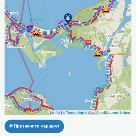
Leaflet
|
© Traseo Map
© OpenStreetMap contributors
Призначити маршрут