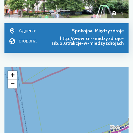
2
Адреса:
Spokojna, Międzyzdroje
http://www.xn--midzyzdroje-
сторона:
srb.pl/atrakcje-w-miedzyzdrojach
+
−