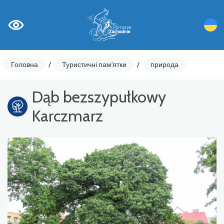
Головна
/
Туристичні пам'ятки
/
природа
Dąb bezszypułkowy
Karczmarz