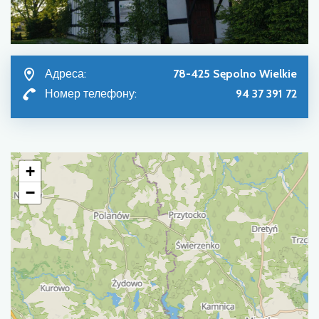
Адреса:
78-425 Sępolno Wielkie
Номер телефону:
94 37 391 72
+
−