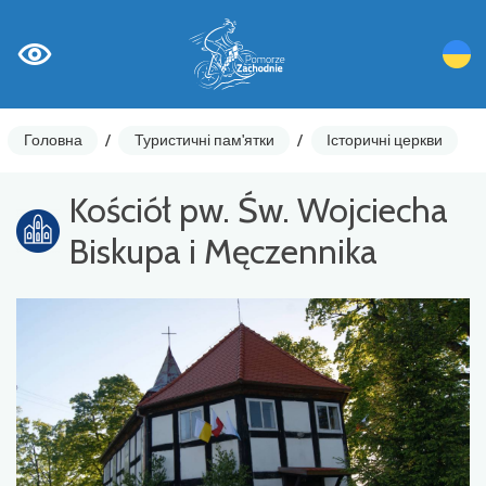
Головна
/
Туристичні пам'ятки
/
Історичні церкви
Kościół pw. Św. Wojciecha
Biskupa i Męczennika