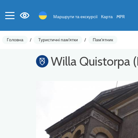
Маршрути та екскурсії
Карта
MPR
Головна
/
Туристичні пам'ятки
/
Пам'ятник
Willa Quistorpa