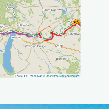
Leaflet
|
© Traseo Map
© OpenStreetMap contributors