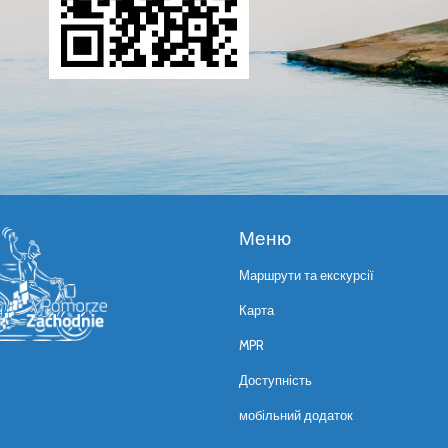
Меню
Маршрути та екскурсії
Карта
MPR
Доступність
мобільний додаток