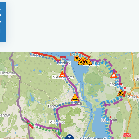
-
n
/
4