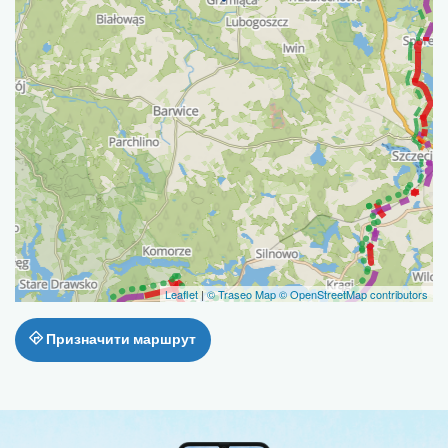
Leaflet
|
© Traseo Map
© OpenStreetMap contributors
Призначити маршрут