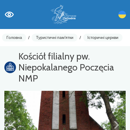
Головна
/
Туристичні пам'ятки
/
Історичні церкви
Kościół filialny pw.
Niepokalanego Poczęcia
NMP