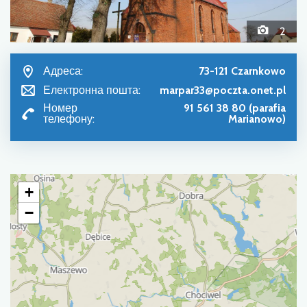
2
Адреса:
73-121 Czarnkowo
Електронна пошта:
marpar33@poczta.onet.pl
Номер
91 561 38 80 (parafia
телефону:
Marianowo)
+
−