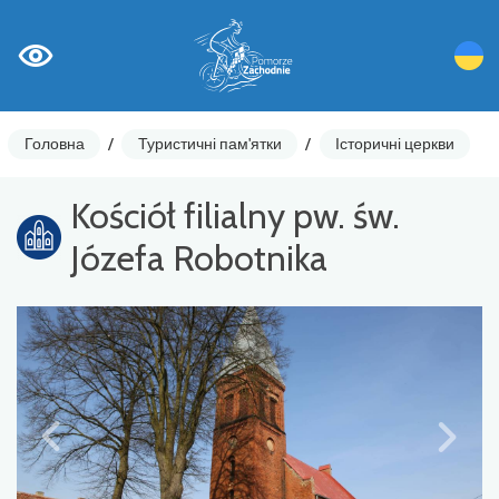
Головна
/
Туристичні пам'ятки
/
Історичні церкви
Kościół filialny pw. św.
Józefa Robotnika