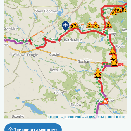
Leaflet
|
© Traseo Map
© OpenStreetMap contributors
Призначити маршрут