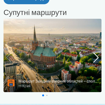
Супутні маршрути
Маршрут Західних озерних областей – сполучна ланка Щецин
112 km