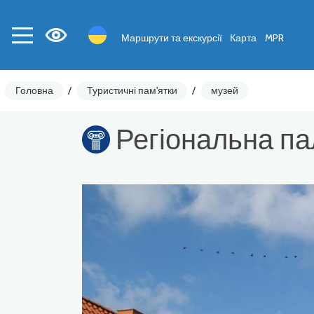
Маршрути та екскурсії
Карта
MPR
Головна
/
Туристичні пам'ятки
/
музей
Регіональна пал