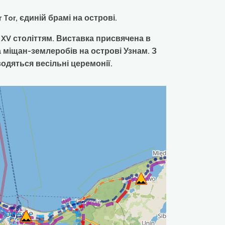
Tor, єдиній брамі на острові.
 XV століттям. Виставка присвячена в
та міщан-землеробів на острові Узнам. З
одяться весільні церемонії.