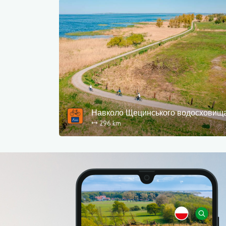
Навколо Щецинського водосховищ
296 km