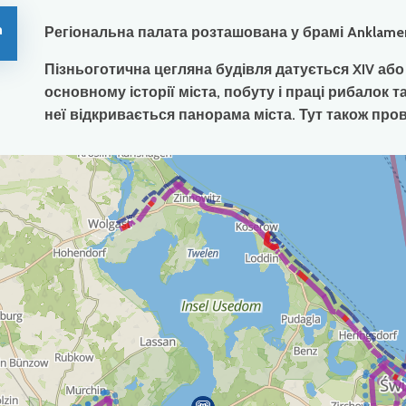
m
Регіональна палата розташована у брамі Anklamer 
Пізньоготична цегляна будівля датується XIV або
основному історії міста, побуту і праці рибалок 
неї відкривається панорама міста. Тут також пров