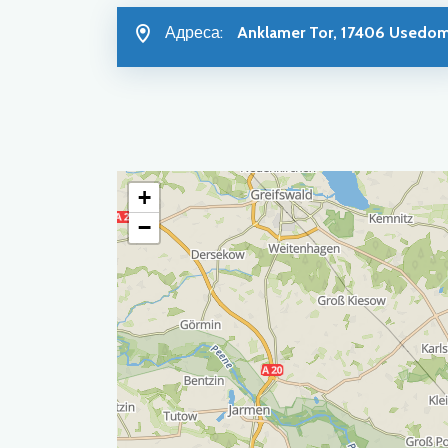
Адреса:
Anklamer Tor, 17406 Usedo
+
−