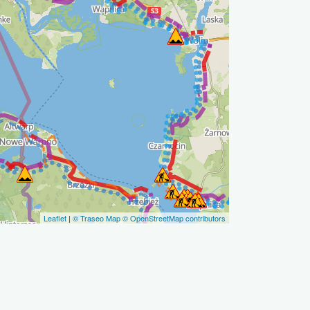
Leaflet
|
© Traseo Map
© OpenStreetMap contributors