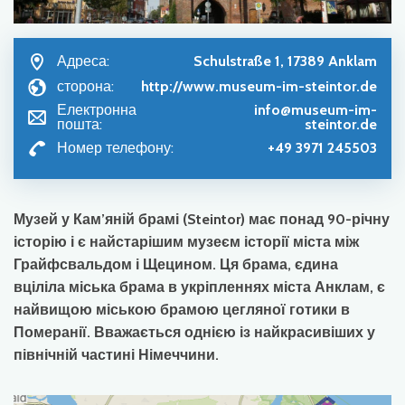
Адреса:
Schulstraße 1, 17389 Anklam
сторона:
http://www.museum-im-steintor.de
Електронна
info@museum-im-
пошта:
steintor.de
Номер телефону:
+49 3971 245503
Музей у Кам’яній брамі (Steintor) має понад 90-річну
історію і є найстарішим музеєм історії міста між
Грайфсвальдом і Щецином. Ця брама, єдина
вціліла міська брама в укріпленнях міста Анклам, є
найвищою міською брамою цегляної готики в
Померанії. Вважається однією із найкрасивіших у
північній частині Німеччини.