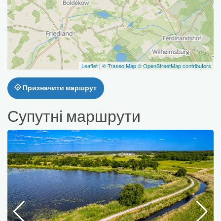
Leaflet
|
© Traseo Map
© OpenStreetMap contributors
Призначити маршрут
Супутні маршрути