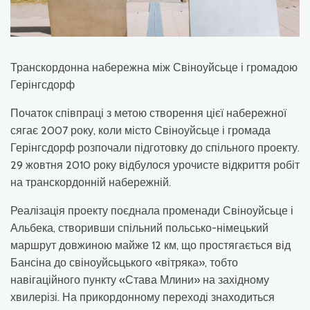
Транскордонна набережна між Свіноуйсьце і громадою
Герінгсдорф
Початок співпраці з метою створення цієї набережної
сягає 2007 року, коли місто Свіноуйсьце і громада
Герінгсдорф розпочали підготовку до спільного проекту.
29 жовтня 2010 року відбулося урочисте відкриття робіт
на транскордонній набережній.
Реалізація проекту поєднала променади Свіноуйсьце і
Альбека, створивши спільний польсько-німецький
маршрут довжиною майже 12 км, що простягається від
Бансіна до свіноуйсьцького «вітряка», тобто
навігаційного пункту «Става Млини» на західному
хвилерізі. На прикордонному переході знаходиться