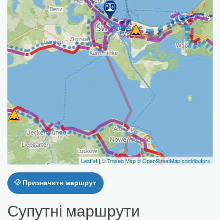
Leaflet
|
© Traseo Map
© OpenStreetMap contributors
Призначити маршрут
Супутні маршрути