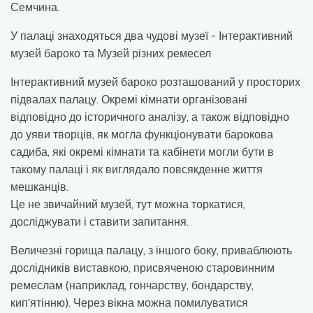
Семчина.
У палаці знаходяться два чудові музеї - Інтерактивний
музей бароко та Музей різних ремесел
Інтерактивний музей бароко розташований у просторих
підвалах палацу. Окремі кімнати організовані
відповідно до історичного аналізу, а також відповідно
до уяви творців, як могла функціонувати барокова
садиба, які окремі кімнати та кабінети могли бути в
такому палаці і як виглядало повсякденне життя
мешканців.
Це не звичайний музей, тут можна торкатися,
досліджувати і ставити запитання.
Величезні горища палацу, з іншого боку, приваблюють
дослідників виставкою, присвяченою старовинним
ремеслам (наприклад, гончарству, бондарству,
кип'ятінню). Через вікна можна помилуватися