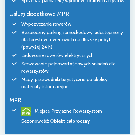
Sprzedaż pamiątek / wyrobów lokalnych artystów
Usługi dodatkowe MPR
Wypożyczanie rowerów
Bezpieczny parking samochodowy, udostępniony
dla turystów rowerowych na dłuższy pobyt
(powyżej 24 h)
Ładowanie rowerów elektrycznych
Serwowanie pełnowartościowych śniadań dla
rowerzystów
Mapy, przewodniki turystyczne po okolicy,
materiały informacyjne
MPR
Miejsce Przyjazne Rowerzystom
Sezonowość
:
Obiekt całoroczny