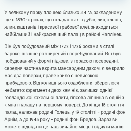
У великому парку площею близько 3,4 га, закладеному
ще в 1830-х роках, що складається з дубів, лип, кленів,
ялин, каштанів і красивої грабової алеї, знаходиться
найбільший і найкрасивіший палац в районі Чаплінек.
Він був побудований між 1722 і 1726 роками в стилі
бароко, пізніше розширений і перебудований. Він був
побудований у формі підкови, з терасою посередині,
середня частина вкрита мансардним дахом, ліве крило
має два поверхи, праве крило є невисокою
прибудовою. Від колишнього оздоблення збереглося
небагато: фрагменти двох камінів, залишки однієї
голландської кахельної плити, гіпсова ліпнина в одній з
кімнат палацу на першому поверсі. До кінця 18 століття
палац належав родині Голець, у 19 столітті - родині фон
Арнім, а до 1945 року - родині фон Бредов. Зараз ви
можете відвідати це надзвичайне місце і відчути магію