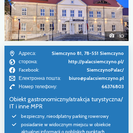
10
Адреса:
Siemczyno 81, 78-551 Siemczyno
сторона:
http://palacsiemczyno.pl/
Facebook:
SiemczynoPalac/
Електронна пошта:
biuro@palacsiemczyno.pl
Номер телефону:
66376803
Obiekt gastronomiczny/atrakcja turystyczna/
IT i inne MPR
bezpieczny, nieodpłatny parking rowerowy
posiadanie w widocznym miejscu w obiekcie
aktualnej informacji o pobliskich punktach