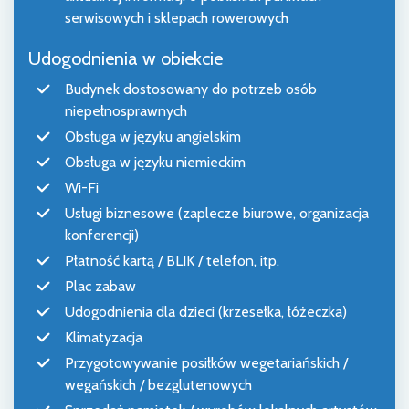
serwisowych i sklepach rowerowych
Udogodnienia w obiekcie
Budynek dostosowany do potrzeb osób
niepełnosprawnych
Obsługa w języku angielskim
Obsługa w języku niemieckim
Wi-Fi
Usługi biznesowe (zaplecze biurowe, organizacja
konferencji)
Płatność kartą / BLIK / telefon, itp.
Plac zabaw
Udogodnienia dla dzieci (krzesełka, łóżeczka)
Klimatyzacja
Przygotowywanie posiłków wegetariańskich /
wegańskich / bezglutenowych