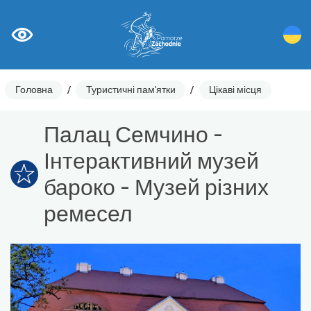
Головна
/
Туристичні пам'ятки
/
Цікаві місця
Палац Семчино -
Інтерактивний музей
бароко - Музей різних
ремесел