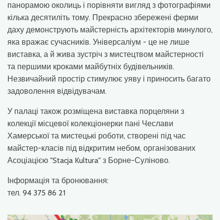
панорамою околиць і порівняти вигляд з фотографіями
кілька десятиліть тому. Прекрасно збережені ферми
даху демонструють майстерність архітекторів минулого,
яка вражає сучасників. Універсаліум - це не лише
виставка, а й жива зустріч з мистецтвом майстерності
та першими кроками майбутніх будівельників.
Незвичайний простір стимулює уяву і приносить багато
задоволення відвідувачам.
У палаці також розміщена виставка порцеляни з
колекції місцевої колекціонерки пані Чеслави
Хамерської та мистецькі роботи, створені під час
майстер-класів під відкритим небом, організованих
Асоціацією "Stacja Kultura" з Борне-Суліново.
Інформація та бронювання:
тел. 94 375 86 21