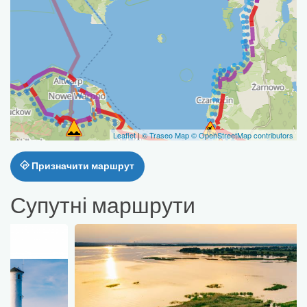
Leaflet
|
© Traseo Map
© OpenStreetMap contributors
Призначити маршрут
Супутні маршрути