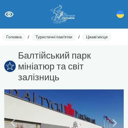
Головна
/
Туристичні пам'ятки
/
Цікаві місця
Балтійський парк
мініатюр та світ
залізниць