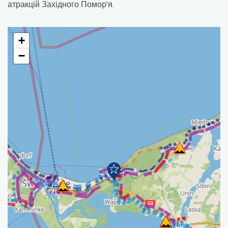
атракцій Західного Помор'я.
+
−