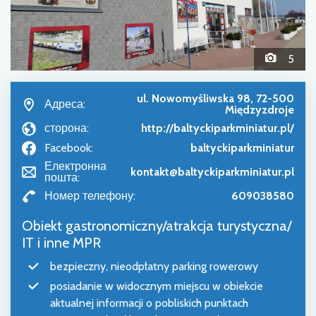
5
ul. Nowomyśliwska 98, 72-500
Адреса:
Międzyzdroje
сторона:
http://baltyckiparkminiatur.pl/
Facebook:
baltyckiparkminiatur
Електронна
kontakt@baltyckiparkminiatur.pl
пошта:
Номер телефону:
609038580
Obiekt gastronomiczny/atrakcja turystyczna/
IT i inne MPR
bezpieczny, nieodpłatny parking rowerowy
posiadanie w widocznym miejscu w obiekcie
aktualnej informacji o pobliskich punktach