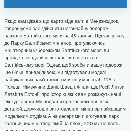
Якщо вам цікаво, що варто відвідати в Мендзиздроє,
запрошуємо вас здійснити незвичайну подорож
навколо Балтійського моря за 45 хвилин. Під час візиту
до Парку Балтійських мініатюр, прогулюючись
мініатюрним узбережжям Балтійського моря, ви
пройдете кордони всіх країн, що лежать на
Балтійському морі. Однак, щоб зробити вашу подорож
ще більш привабливою, ми підготували моделі
найцікавіших пам'ятників і маяків у масштабі 1:25 з
Польщі, Німеччини, Данії, Швеції, Фінляндії, Росії, Литви,
Латвії та Естонії, про історію яких вам розкажуть наші
екскурсоводи. Ми подбали про збереження всіх
деталей, доручивши виготовлення мініатюр найкращим
модельним студіям. А на десерт ми підготували парк
залізничних мініатюр, який на площі 500 м2 не дасть
відірвати очей від маленьких і великих.