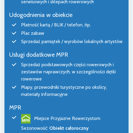
serwisowych i sklepach rowerowych
Udogodnienia w obiekcie
Płatność kartą / BLIK / telefon, itp.
Plac zabaw
Sprzedaż pamiątek / wyrobów lokalnych artystów
Usługi dodatkowe MPR
Sprzedaż podstawowych części rowerowych i
zestawów naprawczych, w szczególności dętki
rowerowe
Mapy, przewodniki turystyczne po okolicy,
materiały informacyjne
MPR
Miejsce Przyjazne Rowerzystom
Sezonowość
:
Obiekt całoroczny