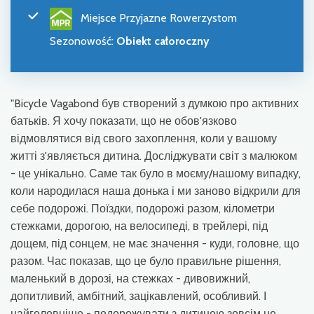
Miejsce Przyjazne Rowerzystom
Sezonowość
:
Obiekt całoroczny
"Bicycle Vagabond був створений з думкою про активних
батьків. Я хочу показати, що не обов'язково
відмовлятися від свого захоплення, коли у вашому
житті з'являється дитина. Досліджувати світ з малюком
- це унікально. Саме так було в моєму/нашому випадку,
коли народилася наша донька і ми заново відкрили для
себе подорожі. Поїздки, подорожі разом, кілометри
стежками, дорогою, на велосипеді, в трейлері, під
дощем, під сонцем, не має значення - куди, головне, що
разом. Час показав, що це було правильне рішення,
маленький в дорозі, на стежках - дивовижний,
допитливий, амбітний, зацікавлений, особливий. І
найголовніше - подорожувати з дитиною зовсім не