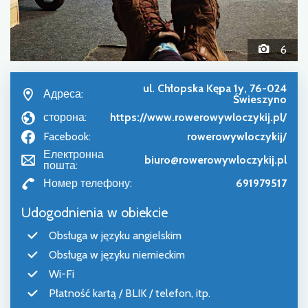
6
ul. Chłopska Kępa 1y, 76-024
Адреса:
Świeszyno
сторона:
https://www.rowerowywloczykij.pl/
Facebook:
rowerowywloczykij/
Електронна
biuro@rowerowywloczykij.pl
пошта:
Номер телефону:
691979517
Udogodnienia w obiekcie
Obsługa w języku angielskim
Obsługa w języku niemieckim
Wi-Fi
Płatność kartą / BLIK / telefon, itp.