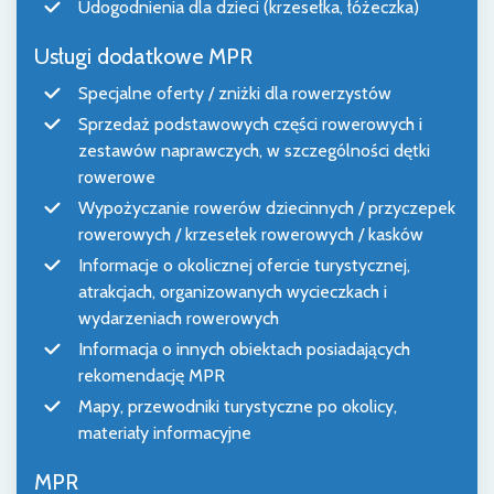
Udogodnienia dla dzieci (krzesełka, łóżeczka)
Usługi dodatkowe MPR
Specjalne oferty / zniżki dla rowerzystów
Sprzedaż podstawowych części rowerowych i
zestawów naprawczych, w szczególności dętki
rowerowe
Wypożyczanie rowerów dziecinnych / przyczepek
rowerowych / krzesełek rowerowych / kasków
Informacje o okolicznej ofercie turystycznej,
atrakcjach, organizowanych wycieczkach i
wydarzeniach rowerowych
Informacja o innych obiektach posiadających
rekomendację MPR
Mapy, przewodniki turystyczne po okolicy,
materiały informacyjne
MPR