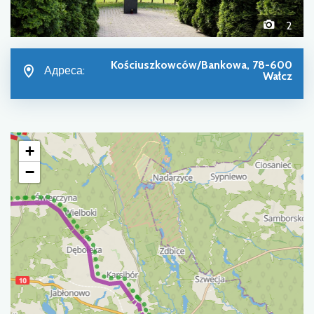
2
Kościuszkowców/Bankowa, 78-600
Адреса:
Wałcz
+
−