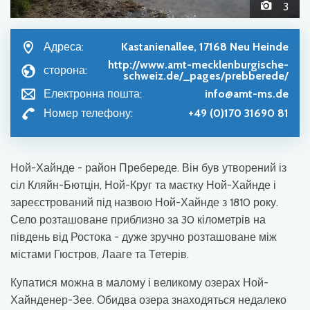
3
Адреса:
Kastanienallee, 17168 Neu Heinde
http://www.amt-mecklenburgische-
сторона:
schweiz.de/_pages/prebberede/
Електронна пошта:
info@amt-ms.de
Номер телефону:
+49 (0)170 31690 81
Ной-Хайнде - район Пребереде. Він був утворений із
сіл Кляйн-Бютцін, Ной-Круг та маєтку Ной-Хайнде і
зареєстрований під назвою Ной-Хайнде з 1810 року.
Село розташоване приблизно за 30 кілометрів на
південь від Ростока - дуже зручно розташоване між
містами Гюстров, Лааге та Тетерів.
Купатися можна в малому і великому озерах Ной-
Хайнденер-Зее. Обидва озера знаходяться недалеко