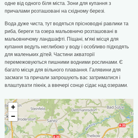
одне від одного біля міста. Зони для купання з
причалами розташовані на східному березі.
Вода дуже чиста, тут водяться прісноводні равлики та
риба, береги та озера мальовничо розташовані в
мальовничому ландшафті. Піщані, м'які місця для
купання ведуть неглибоко у воду і особливо підходять
для маленьких дітей. Частини акваторії
перемежовуються пишними водними рослинами. Є
багато місця для вільного плавання. Галявини для
засмаги та причали запрошують вас затриматися і
влаштувати пікнік, а ввечері сонце сідає над озерами.
+
−