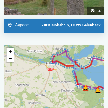
4
Адреса:
Zur Kleinbahn 8, 17099 Galenbeck
+
−