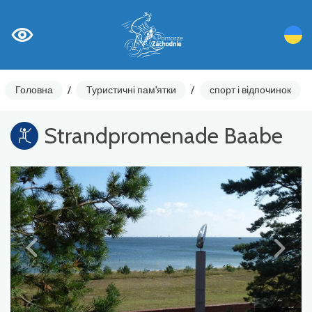
Головна
/
Туристичні пам'ятки
/
спорт і відпочинок
Strandpromenade Baabe