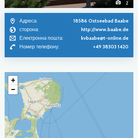
2
Адреса:
18586 Ostseebad Baabe
сторона:
http://www.baabe.de
Електронна пошта:
kvbaabe@t-online.de
Номер телефону:
+49 38303 1420
+
−