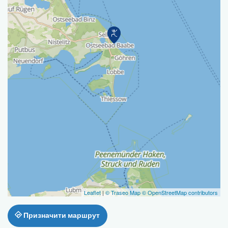
Leaflet
|
© Traseo Map
© OpenStreetMap contributors
Призначити маршрут