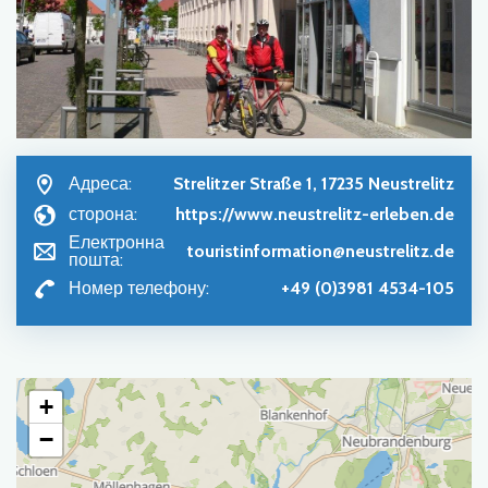
Адреса:
Strelitzer Straße 1, 17235 Neustrelitz
сторона:
https://www.neustrelitz-erleben.de
Електронна
touristinformation@neustrelitz.de
пошта:
Номер телефону:
+49 (0)3981 4534-105
+
−