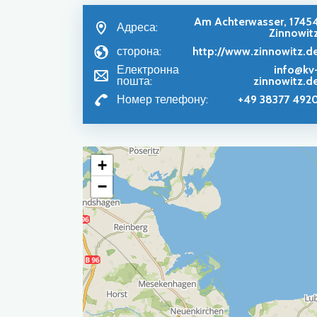
Am Achterwasser, 1745
Адреса:
Zinnowit
сторона:
http://www.zinnowitz.d
Електронна
info@kv
пошта:
zinnowitz.d
Номер телефону:
+49 38377 492
+
−