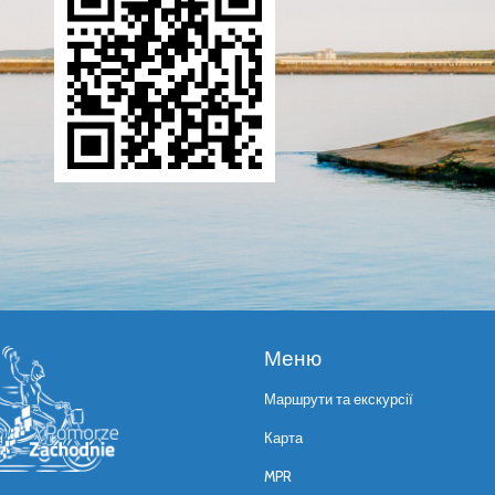
Меню
Маршрути та екскурсії
Карта
MPR