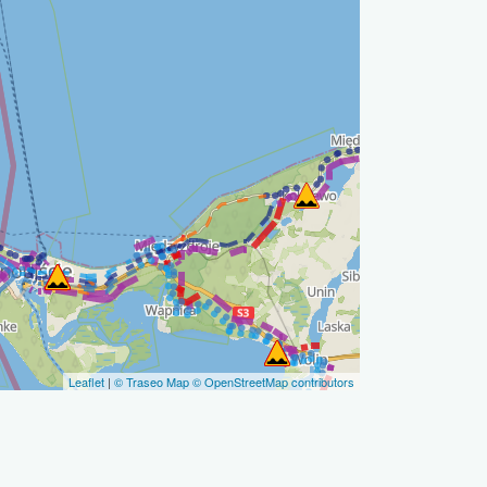
Leaflet
|
© Traseo Map
© OpenStreetMap contributors