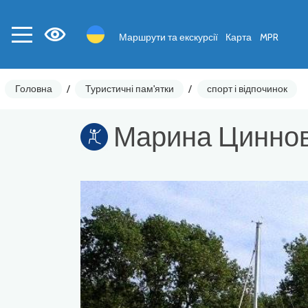
Маршрути та екскурсії
Карта
MPR
Головна
/
Туристичні пам'ятки
/
спорт і відпочинок
Марина Циннов