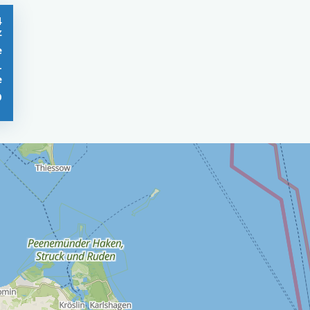
4
z
e
-
e
0