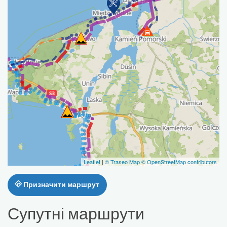
Leaflet
|
© Traseo Map
© OpenStreetMap contributors
Призначити маршрут
Супутні маршрути