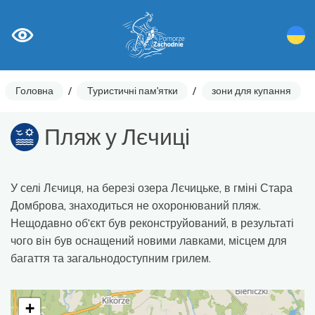
Головна
/
Туристичні пам'ятки
/
зони для купання
Пляж у Лєчиці
У селі Лєчиця, на березі озера Лєчицьке, в гміні Стара
Домброва, знаходиться не охоронюваний пляж.
Нещодавно об'єкт був реконструйований, в результаті
чого він був оснащений новими лавками, місцем для
багаття та загальнодоступним грилем.
+