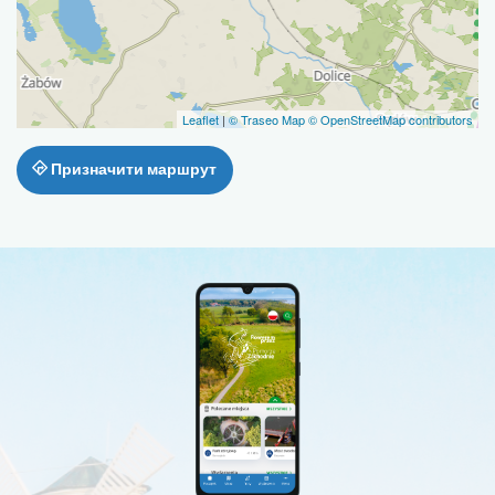
Leaflet
|
© Traseo Map
© OpenStreetMap contributors
Призначити маршрут