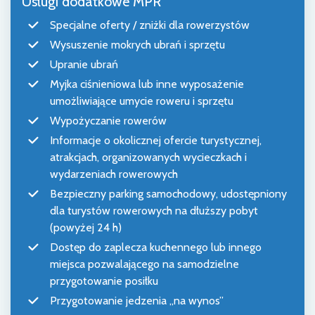
Usługi dodatkowe MPR
Specjalne oferty / zniżki dla rowerzystów
Wysuszenie mokrych ubrań i sprzętu
Upranie ubrań
Myjka ciśnieniowa lub inne wyposażenie
umożliwiające umycie roweru i sprzętu
Wypożyczanie rowerów
Informacje o okolicznej ofercie turystycznej,
atrakcjach, organizowanych wycieczkach i
wydarzeniach rowerowych
Bezpieczny parking samochodowy, udostępniony
dla turystów rowerowych na dłuższy pobyt
(powyżej 24 h)
Dostęp do zaplecza kuchennego lub innego
miejsca pozwalającego na samodzielne
przygotowanie posiłku
Przygotowanie jedzenia „na wynos”