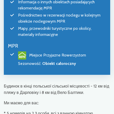
Informacja o innych obiektach posiadających
rekomendację MPR
Pośrednictwo w rezerwacji noclegu w kolejnym
obiekcie noclegowym MPR
Mapy, przewodniki turystyczne po okolicy,
materiały informacyjne
MPR
Miejsce Przyjazne Rowerzystom
Sezonowość
:
Obiekt całoroczny
Будинок в кінці польської сільської місцевості - 12 км від
пляжу в Дарловіку і 8 км від Вело Балтики.
Ми маємо для вас:
* 5 номерів на 2,3 особи, всі з ванною кімнатою,