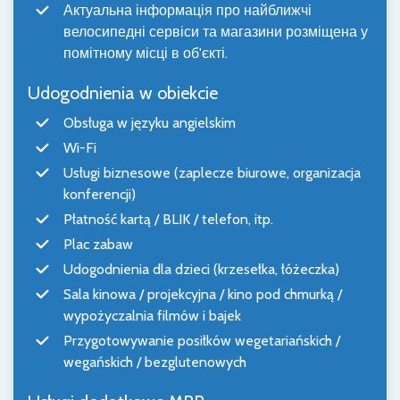
Актуальна інформація про найближчі
велосипедні сервіси та магазини розміщена у
помітному місці в об'єкті.
Udogodnienia w obiekcie
Obsługa w języku angielskim
Wi-Fi
Usługi biznesowe (zaplecze biurowe, organizacja
konferencji)
Płatność kartą / BLIK / telefon, itp.
Plac zabaw
Udogodnienia dla dzieci (krzesełka, łóżeczka)
Sala kinowa / projekcyjna / kino pod chmurką /
wypożyczalnia filmów i bajek
Przygotowywanie posiłków wegetariańskich /
wegańskich / bezglutenowych