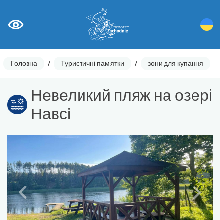
Головна
/
Туристичні пам'ятки
/
зони для купання
Невеликий пляж на озері
Навсі