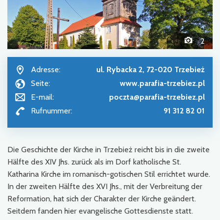
2
Adresse:
ul. Rybacka 2, 72-020 Trzebież
Seite:
www.parafia-trzebiez.pl
E-mail:
poczta@parafia-trzebiez.pl
Rufnummer:
91 312 82 01
Die Geschichte der Kirche in Trzebież reicht bis in die zweite
Hälfte des XIV Jhs. zurück als im Dorf katholische St.
Katharina Kirche im romanisch-gotischen Stil errichtet wurde.
In der zweiten Hälfte des XVI Jhs., mit der Verbreitung der
Reformation, hat sich der Charakter der Kirche geändert.
Seitdem fanden hier evangelische Gottesdienste statt.