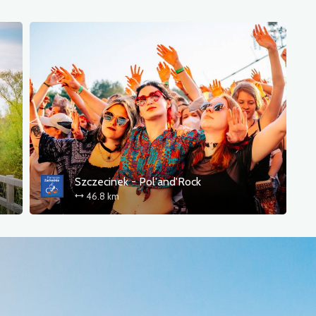
Szczecinek - Pol'and'Rock
46.8 km