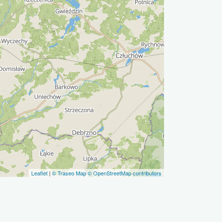
Leaflet
|
© Traseo Map
© OpenStreetMap contributors