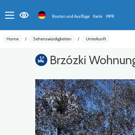
Routen und Ausflüge
Karte
MPR
Home
/
Sehenswürdigkeiten
/
Unterkunft
Brzózki Wohnun