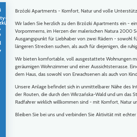
i
Brzózki Apartments - Komfort, Natur und volle Unterstütz
nty-
zki/
Wir laden Sie herzlich zu den Brzózki Apartments ein - ei
?
Vorpommerns, im Herzen der malerischen Natura 2000 Sch
9
Ausgangspunkt für Liebhaber von zwei Rädern - sowohl für
l
längeren Strecken suchen, als auch für diejenigen, die ruhi
7
Wir bieten komfortable, voll ausgestattete Wohnungen m
geräumigen Wohnzimmer und einer Aussichtsterrasse. Eine
dem Haus, das sowohl von Erwachsenen als auch von Kin
Unsere Anlage befindet sich in unmittelbarer Nähe des In
der Routen, die durch den Wkrzańska-Wald und um das Stet
Radfahrer wirklich willkommen sind - mit Komfort, Natur 
Bleiben Sie bei uns und verbinden Sie Aktivität mit echte