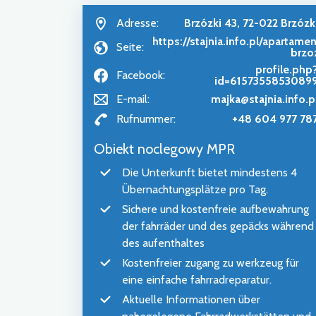
Adresse:
Brzózki 43, 72-022 Brzózk
https://stajnia.info.pl/apartame
Seite:
brzo
profile.php
Facebook:
id=6157355853089
E-mail:
majka@stajnia.info.p
Rufnummer:
+48 604 977 78
Obiekt noclegowy MPR
Die Unterkunft bietet mindestens 4
Übernachtungsplätze pro Tag.
Sichere und kostenfreie aufbewahrung
der fahrräder und des gepäcks während
des aufenthaltes
Kostenfreier zugang zu werkzeug für
eine einfache fahrradreparatur.
Aktuelle Informationen über