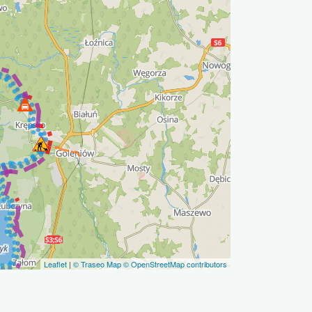
Leaflet
|
© Traseo Map
© OpenStreetMap contributors