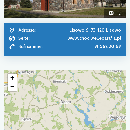
2
Adresse:
Lisowo 6, 73-120 Lisowo
Seite:
www.chociwel.eparafia.pl
Rufnummer:
91 562 20 69
+
−