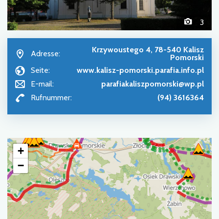
3
Krzywoustego 4, 78-540 Kalisz
Adresse:
Pomorski
Seite:
www.kalisz-pomorski.parafia.info.pl
E-mail:
parafiakaliszpomorski@wp.pl
Rufnummer:
(94) 3616364
+
−