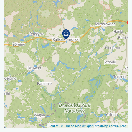
Leaflet
|
© Traseo Map
© OpenStreetMap contributors