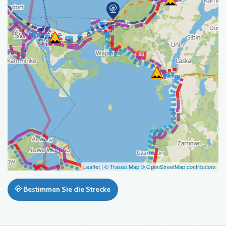
Leaflet
|
© Traseo Map
© OpenStreetMap contributors
Bestimmen Sie die Strecke