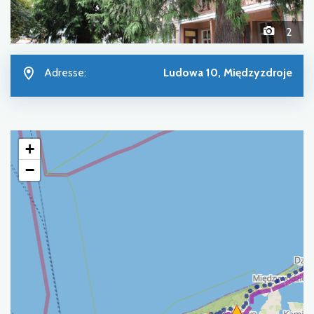
2
Adresse:
Ludowa 10, Międzyzdroje
+
−