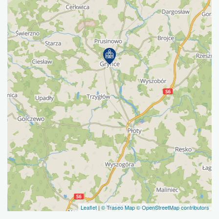
Leaflet
|
© Traseo Map
© OpenStreetMap contributors