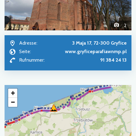
2
Adresse:
3 Maja 17, 72-300 Gryfice
Seite:
www.gryficeparafiawnmp.pl
Rufnummer:
91 384 24 13
+
−