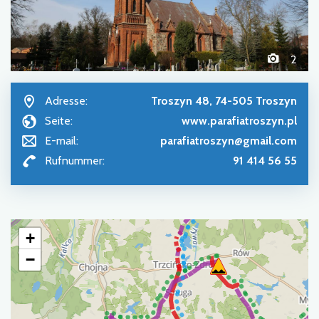
2
Adresse:
Troszyn 48, 74-505 Troszyn
Seite:
www.parafiatroszyn.pl
E-mail:
parafiatroszyn@gmail.com
Rufnummer:
91 414 56 55
+
−