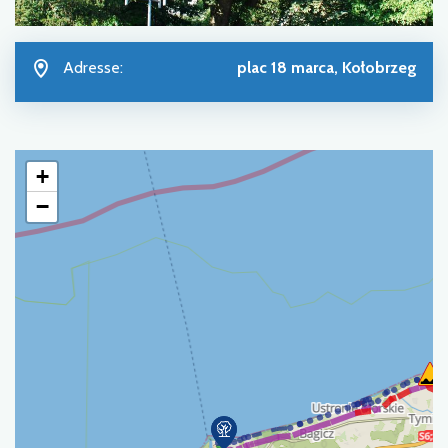
Adresse:
plac 18 marca, Kołobrzeg
+
−