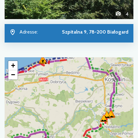
4
Adresse:
Szpitalna 9, 78-200 Białogard
+
−