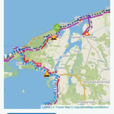
Leaflet
|
© Traseo Map
© OpenStreetMap contributors