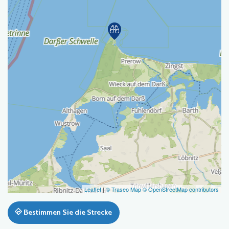
Leaflet
|
© Traseo Map
© OpenStreetMap contributors
Bestimmen Sie die Strecke