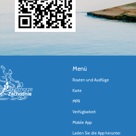
Menü
Routen und Ausflüge
Karte
MPR
Verfügbarkeit
Mobile App
Laden Sie die App herunter