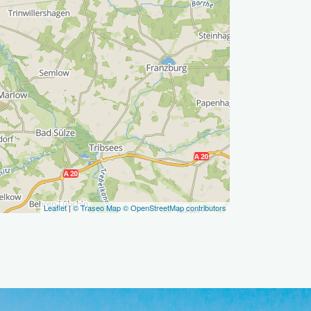
Leaflet
|
© Traseo Map
© OpenStreetMap contributors