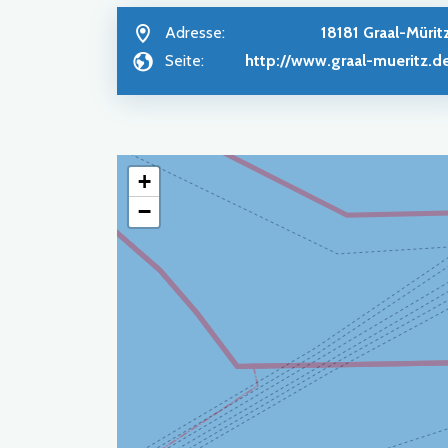
Adresse:
18181 Graal-Mürit
Seite:
http://www.graal-mueritz.d
+
−