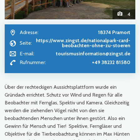
4
Adresse:
18374 Pramort
https://www.zingst.de/nationalpark-card-
Seite:
beobachten-ohne-zu-stoeren
E-mail:
tourismusinformation@zingst.de
Rufnummer:
+49 38232 81580
Über der rechteckigen Aussichtsplattform wurde ein
Gründach errichtet. Schutz vor Wind und Regen für alle
Beobachter mit Fernglas, Spektiv und Kamera. Gleichzeitig
werden die ziehenden Vögel nicht von den sie
beobachtenden Menschen unter ihnen gestört. Also ein
Gewinn für Mensch und Tier! Spektive, Ferngläser und
Objektive für die Tierbeobachtung können im Max Hünten