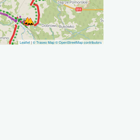
Leaflet
|
© Traseo Map
© OpenStreetMap contributors