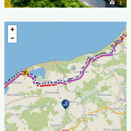
2
+
−