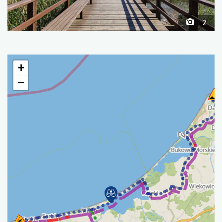
2
+
−