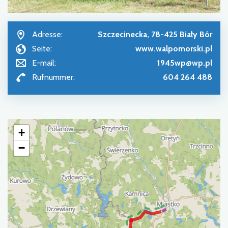
Adresse:
Szczecinecka, 78-425 Biały Bór
Seite:
www.walpomorski.pl
E-mail:
1945wp@wp.pl
Rufnummer:
604 264 488
+
−