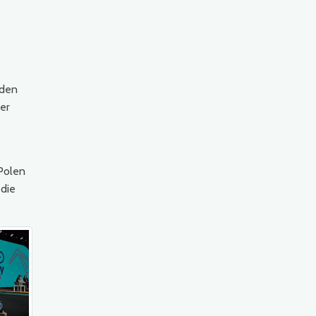
 den
er
 Polen
 die