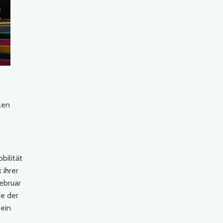
len
bilität
 ihrer
ebruar
e der
 ein