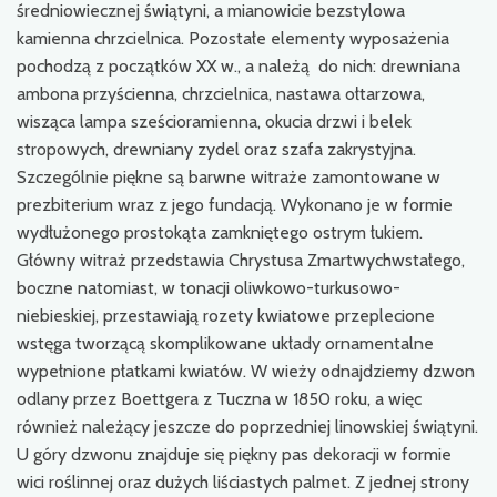
średniowiecznej świątyni, a mianowicie bezstylowa
kamienna chrzcielnica. Pozostałe elementy wyposażenia
pochodzą z początków XX w., a należą do nich: drewniana
ambona przyścienna, chrzcielnica, nastawa ołtarzowa,
wisząca lampa sześcioramienna, okucia drzwi i belek
stropowych, drewniany zydel oraz szafa zakrystyjna.
Szczególnie piękne są barwne witraże zamontowane w
prezbiterium wraz z jego fundacją. Wykonano je w formie
wydłużonego prostokąta zamkniętego ostrym łukiem.
Główny witraż przedstawia Chrystusa Zmartwychwstałego,
boczne natomiast, w tonacji oliwkowo-turkusowo-
niebieskiej, przestawiają rozety kwiatowe przeplecione
wstęga tworzącą skomplikowane układy ornamentalne
wypełnione płatkami kwiatów. W wieży odnajdziemy dzwon
odlany przez Boettgera z Tuczna w 1850 roku, a więc
również należący jeszcze do poprzedniej linowskiej świątyni.
U góry dzwonu znajduje się piękny pas dekoracji w formie
wici roślinnej oraz dużych liściastych palmet. Z jednej strony