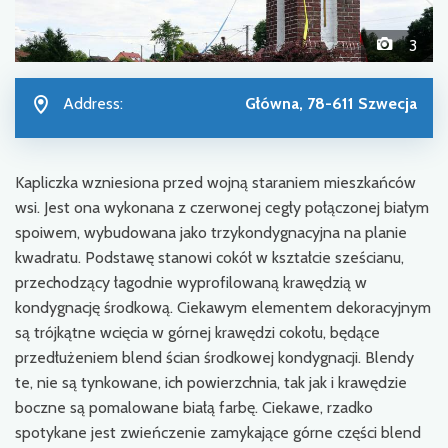
3
Address:
Główna, 78-611 Szwecja
Kapliczka wzniesiona przed wojną staraniem mieszkańców
wsi. Jest ona wykonana z czerwonej cegły połączonej białym
spoiwem, wybudowana jako trzykondygnacyjna na planie
kwadratu. Podstawę stanowi cokół w kształcie sześcianu,
przechodzący łagodnie wyprofilowaną krawędzią w
kondygnację środkową. Ciekawym elementem dekoracyjnym
są trójkątne wcięcia w górnej krawędzi cokołu, będące
przedłużeniem blend ścian środkowej kondygnacji. Blendy
te, nie są tynkowane, ich powierzchnia, tak jak i krawędzie
boczne są pomalowane białą farbę. Ciekawe, rzadko
spotykane jest zwieńczenie zamykające górne części blend