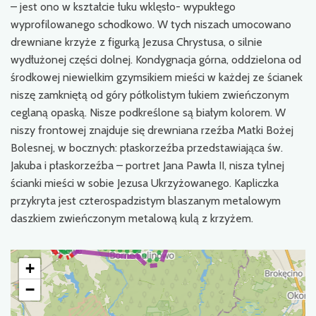
– jest ono w kształcie łuku wklęsło- wypukłego
wyprofilowanego schodkowo. W tych niszach umocowano
drewniane krzyże z figurką Jezusa Chrystusa, o silnie
wydłużonej części dolnej. Kondygnacja górna, oddzielona od
środkowej niewielkim gzymsikiem mieści w każdej ze ścianek
niszę zamkniętą od góry półkolistym łukiem zwieńczonym
ceglaną opaską. Nisze podkreślone są białym kolorem. W
niszy frontowej znajduje się drewniana rzeźba Matki Bożej
Bolesnej, w bocznych: płaskorzeźba przedstawiająca św.
Jakuba i płaskorzeźba – portret Jana Pawła II, nisza tylnej
ścianki mieści w sobie Jezusa Ukrzyżowanego. Kapliczka
przykryta jest czterospadzistym blaszanym metalowym
daszkiem zwieńczonym metalową kulą z krzyżem.
+
−