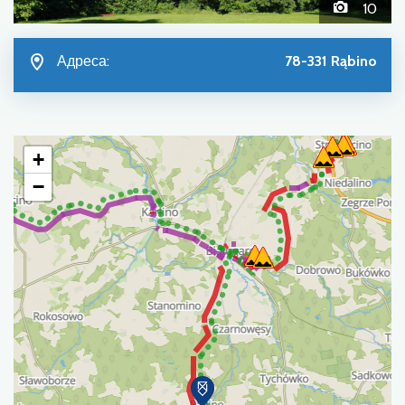
10
Адреса:
78-331 Rąbino
+
−